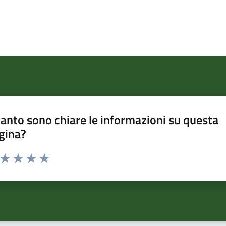
anto sono chiare le informazioni su questa
gina?
a da 1 a 5 stelle la pagina
ta 1 stelle su 5
Valuta 2 stelle su 5
Valuta 3 stelle su 5
Valuta 4 stelle su 5
Valuta 5 stelle su 5