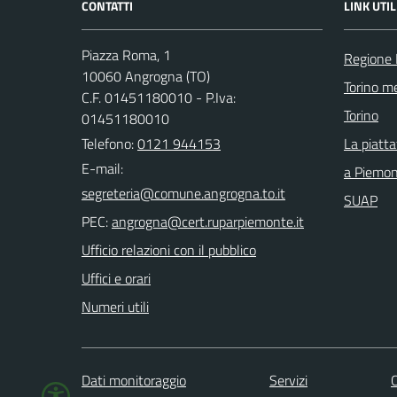
CONTATTI
LINK UTIL
Piazza Roma, 1
Regione
10060 Angrogna (TO)
Torino me
C.F. 01451180010 - P.Iva:
Torino
01451180010
Telefono:
0121 944153
La piatt
E-mail:
a Piemo
SUAP
PEC:
Ufficio relazioni con il pubblico
Uffici e orari
Numeri utili
Dati monitoraggio
Servizi
C