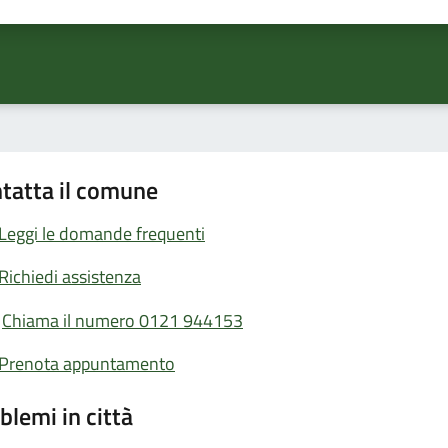
ta 1 stelle su 5
Valuta 2 stelle su 5
Valuta 3 stelle su 5
Valuta 4 stelle su 5
Valuta 5 stelle su 5
tatta il comune
Leggi le domande frequenti
Richiedi assistenza
Chiama il numero 0121 944153
Prenota appuntamento
blemi in città