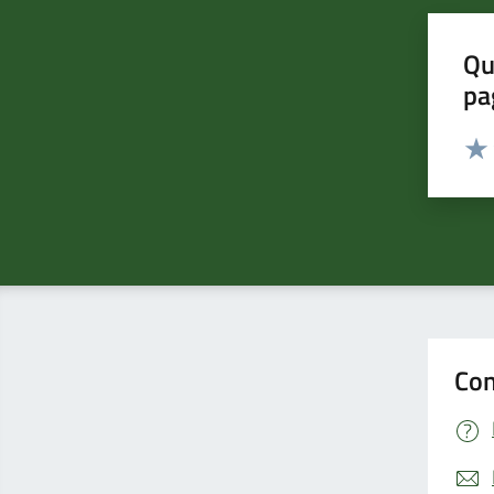
Qu
pa
Valut
Valu
Con