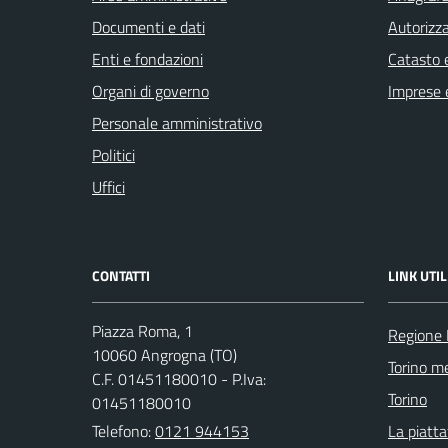
Documenti e dati
Autorizza
Enti e fondazioni
Catasto e
Organi di governo
Imprese 
Personale amministrativo
Politici
Uffici
CONTATTI
LINK UTIL
Piazza Roma, 1
Regione
10060 Angrogna (TO)
Torino me
C.F. 01451180010 - P.Iva:
Torino
01451180010
Telefono:
0121 944153
La piatt