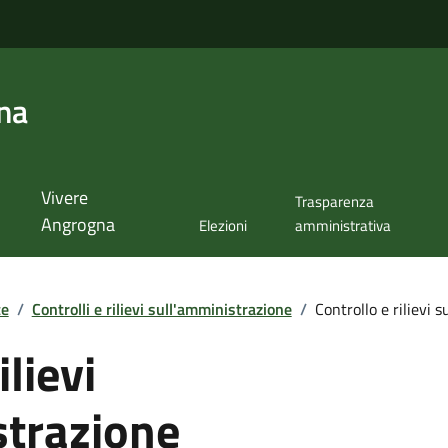
na
Vivere
Trasparenza
Angrogna
Elezioni
amministrativa
te
/
Controlli e rilievi sull'amministrazione
/
Controllo e rilievi 
ilievi
strazione