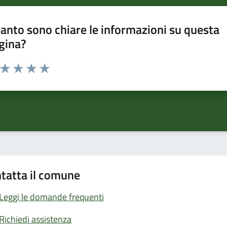
anto sono chiare le informazioni su questa
gina?
a da 1 a 5 stelle la pagina
ta 1 stelle su 5
Valuta 2 stelle su 5
Valuta 3 stelle su 5
Valuta 4 stelle su 5
Valuta 5 stelle su 5
tatta il comune
Leggi le domande frequenti
Richiedi assistenza