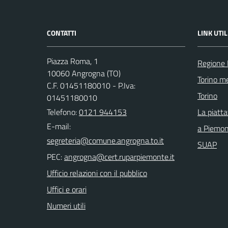
CONTATTI
LINK UTIL
Piazza Roma, 1
Regione
10060 Angrogna (TO)
Torino me
C.F. 01451180010 - P.Iva:
Torino
01451180010
Telefono:
0121 944153
La piatt
E-mail:
a Piemo
SUAP
PEC:
Ufficio relazioni con il pubblico
Uffici e orari
Numeri utili