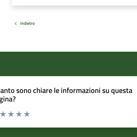
Indietro
anto sono chiare le informazioni su questa
gina?
a da 1 a 5 stelle la pagina
ta 1 stelle su 5
Valuta 2 stelle su 5
Valuta 3 stelle su 5
Valuta 4 stelle su 5
Valuta 5 stelle su 5