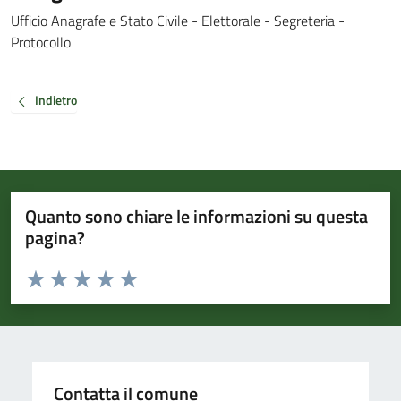
Ufficio Anagrafe e Stato Civile - Elettorale - Segreteria -
Protocollo
Indietro
Quanto sono chiare le informazioni su questa
pagina?
Valuta da 1 a 5 stelle la pagina
Valuta 1 stelle su 5
Valuta 2 stelle su 5
Valuta 3 stelle su 5
Valuta 4 stelle su 5
Valuta 5 stelle su 5
Contatta il comune