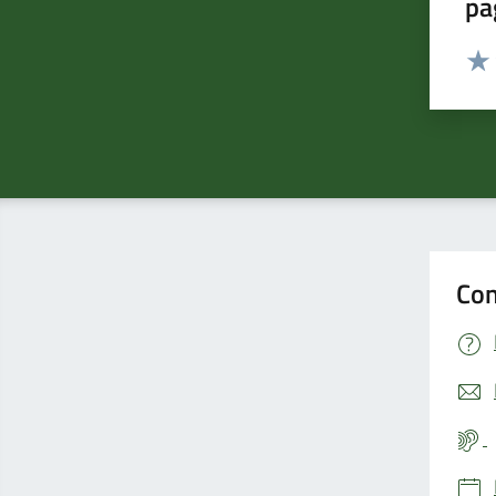
pa
Valut
Valu
Con