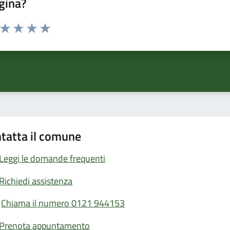
gina?
a da 1 a 5 stelle la pagina
ta 1 stelle su 5
Valuta 2 stelle su 5
Valuta 3 stelle su 5
Valuta 4 stelle su 5
Valuta 5 stelle su 5
tatta il comune
Leggi le domande frequenti
Richiedi assistenza
Chiama il numero 0121 944153
Prenota appuntamento