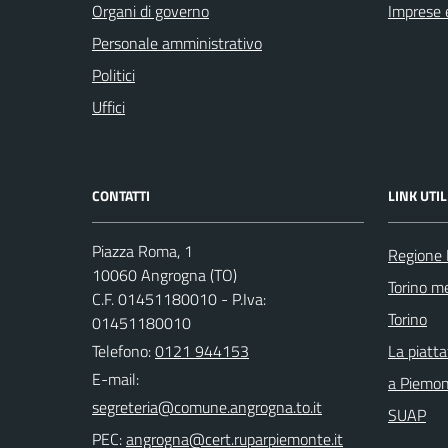
Organi di governo
Imprese 
Personale amministrativo
Politici
Uffici
CONTATTI
LINK UTIL
Piazza Roma, 1
Regione
10060 Angrogna (TO)
Torino me
C.F. 01451180010 - P.Iva:
Torino
01451180010
Telefono:
0121 944153
La piatt
E-mail:
a Piemo
SUAP
PEC: