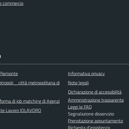
e commercio
I
 Piemonte
Informativa privacy
tropoli _ città metropolitana di
Note legali
Dichiarazione di accessibilità
Amministrazione trasparente
aforma di job matching di Agenzi
Leggi le FAQ
nte Lavoro IOLAVORO
Segnalazione disservizio
Prenotazione appuntamento
Richiesta d'assistenza