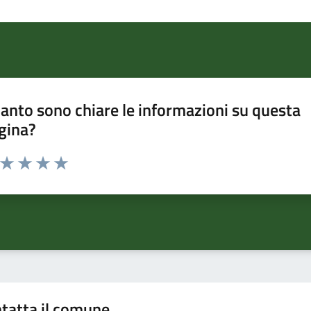
anto sono chiare le informazioni su questa
gina?
a da 1 a 5 stelle la pagina
ta 1 stelle su 5
Valuta 2 stelle su 5
Valuta 3 stelle su 5
Valuta 4 stelle su 5
Valuta 5 stelle su 5
tatta il comune