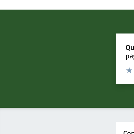
Qu
pa
Valut
Valu
Con