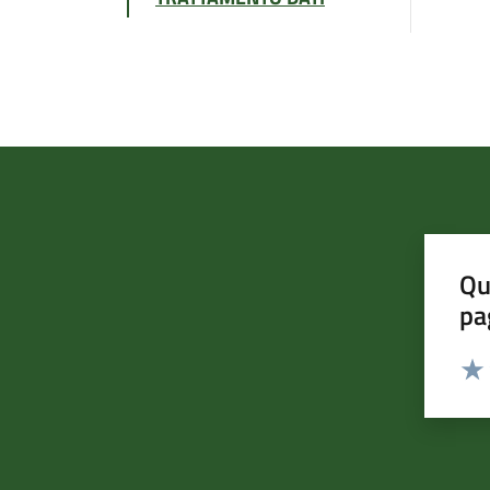
Qu
pa
Valut
Valu