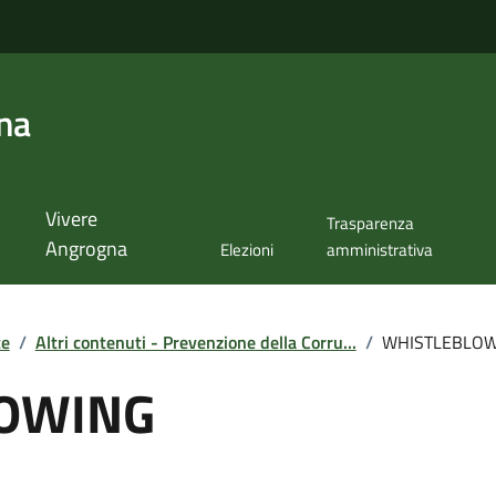
na
Vivere
Trasparenza
Angrogna
Elezioni
amministrativa
te
/
Altri contenuti - Prevenzione della Corru...
/
WHISTLEBLOW
OWING