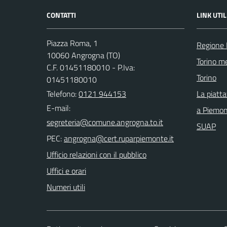
CONTATTI
LINK UTIL
Piazza Roma, 1
Regione
10060 Angrogna (TO)
Torino me
C.F. 01451180010 - P.Iva:
Torino
01451180010
Telefono:
0121 944153
La piatt
E-mail:
a Piemo
SUAP
PEC:
Ufficio relazioni con il pubblico
Uffici e orari
Numeri utili