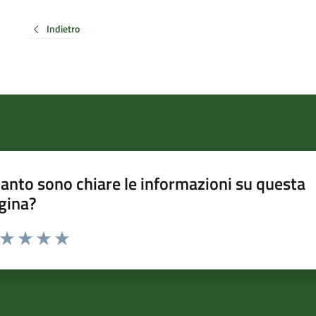
Indietro
anto sono chiare le informazioni su questa
gina?
a da 1 a 5 stelle la pagina
ta 1 stelle su 5
Valuta 2 stelle su 5
Valuta 3 stelle su 5
Valuta 4 stelle su 5
Valuta 5 stelle su 5